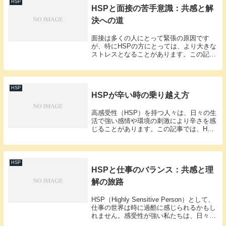
HSP
HSPと面接の苦手意識：共感と解
決への道
面接は多くの人にとって緊張の原因です
が、特にHSPの方にとっては、より大きな
ストレスとなることがあります。この記事
では、HSPの方が面接の苦手意識を克服す
るための方法と、それを実践した際の感想
や結果について共有します。HSPとは：敏
感性がも...
HSP
HSPが辛い時の乗り越え方
高感受性（HSP）を持つ人々は、日々の生
活で強い感情や環境の刺激により辛さを感
じることがあります。この記事では、HSP
が辛い時にどのように対処し、その感情を
乗り越えることができるかを探ります。自
己理解と受容の重要性HSPであることを理
解し、...
HSP
HSPと仕事のバランス：共感と理
解の旅路
HSP（Highly Sensitive Person）として、
仕事の世界は時に過酷に感じられるかもし
れません。感受性が強い私たちは、日々の
業務において特別な課題に直面することが