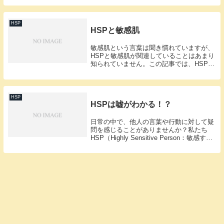
あります。この記事では、HSPとして仕事
で直面する様々な挑戦と...
HSP
HSPと敏感肌
敏感肌という言葉は聞き慣れていますが、
HSPと敏感肌が関連していることはあまり
知られていません。この記事では、HSPが
抱える敏感肌の特徴とその対処法を、実体
験に基づいてご紹介します。敏感肌とHSP
の関連性HSPの方は、肌の感覚も他の人よ
り敏...
HSP
HSPは嘘がわかる！？
日常の中で、他人の言葉や行動に対して疑
問を感じることがありませんか？私たち
HSP（Highly Sensitive Person：敏感すぎ
る人）は、感受性が高いために他人の嘘を
察知する能力に長けていると言われていま
す。この記事では、HSPが...