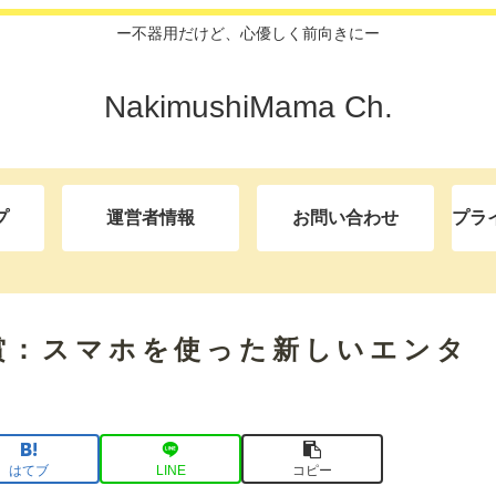
ー不器用だけど、心優しく前向きにー
NakimushiMama Ch.
プ
運営者情報
お問い合わせ
プラ
賞：スマホを使った新しいエンタ
はてブ
LINE
コピー