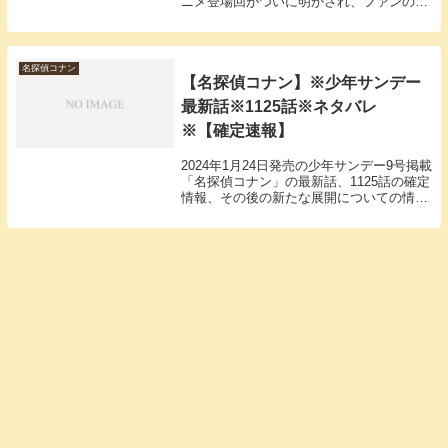
ニメ登場回がついに明かされ、ファンの間
では大きな話題となりました。この記事で
は、彼の登場回や考察、最新話の動向まで
を詳しく解説し、あなたの疑問に全力で寄
り添います。...
名探偵コナン
【名探偵コナン】※少年サンデー
最新話※1125話※ネタバレ
※【確定速報】
2024年1月24日発売の少年サンデー9号掲載
「名探偵コナン」の最新話、1125話の確定
情報、その後の新たな展開についての情報
をお届け！