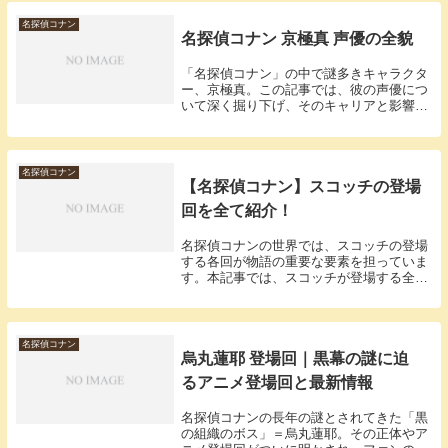
み出す魅力に迫ります。声優のプロフィー
ルアニメ「名...
名探偵コナン
名探偵コナン 京極真 声優の全貌
「名探偵コナン」の中で謎多きキャラクタ
ー、京極真。この記事では、彼の声優につ
いて深く掘り下げ、そのキャリアと影響力
を紹介します。京極真の声優紹介まずは京
極真の声を担当している声優の基本情報と
経歴を紹介します。声優のプロフィール京
極真の声優、...
名探偵コナン
【名探偵コナン】スコッチの登場
回を全て紹介！
名探偵コナンの世界では、スコッチの登場
する各回が物語の重要な要素を担っていま
す。本記事では、スコッチが登場する全エ
ピソードを紹介し、それぞれの回の特徴や
影響を深く掘り下げます。スコッチの主要
登場回一覧スコッチは名探偵コナンの中
で、いくつかの...
名探偵コナン
烏丸蓮耶 登場回｜黒幕の謎に迫
るアニメ登場回と最新情報
名探偵コナンの長年の謎とされてきた「黒
の組織のボス」＝烏丸蓮耶。その正体やア