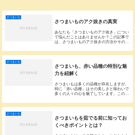
さつまいも
さつまいものアク抜きの真実
あなたも「さつまいものアク抜き」につい
て悩んだことはありませんか？この記事で
は、さつまいものアク抜きの方法やその理
由、そしてアク抜きしない場合の影響につ
いて深く掘り下げていきます。さつまいも
の美味しさを最大限に引き出すための情報
を得られるで...
さつまいも
さつまいも、赤い品種の特別な魅
力を紐解く
さつまいもは多くの品種が存在しますが、
特に「赤い品種」はその美しさと味わいで
多くの人々の心を魅了しています。この記
事では、その赤いさつまいもの特徴や私が
実際に体験した感想を深く掘り下げてご紹
介します。赤いさつまいもの特徴赤いさつ
まいもはその...
さつまいも
さつまいもを茹でる前に知ってお
くべきポイントとは？