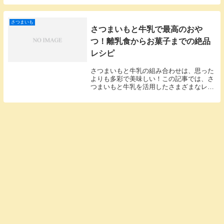
最高に美味しくするフライパン調理法をご
紹介します。さつまいもをフライパンで蒸
す方法簡単で...
さつまいも
さつまいもと牛乳で最高のおや
つ！離乳食からお菓子までの絶品
レシピ
さつまいもと牛乳の組み合わせは、思った
よりも多彩で美味しい！この記事では、さ
つまいもと牛乳を活用したさまざまなレシ
ピやその魅力を深掘りしていきます。あな
たもきっと、この組み合わせの虜になるは
ず。さつまいもと牛乳の基本的な組み合わ
せの魅力さつ...