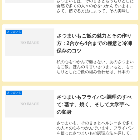
さつまいもは、その甘さともっちりとした
食感で多くの人々の心をつかんでいます。
さて、茹でる方法によって、その美味しさ
をさらに引き出すことができるのでしょう
か？この記事では、さつまいもを茹でる際
のポイントやコツを深堀りし、あなたにそ
の答えをお伝...
さつまいも
さつまいもご飯の魅力とその作り
方：2合から4合までの極意と冷凍
保存のコツ
私の心をつかんで離さない、あのさつまい
もご飯。ほんのり甘いさつまいもと、もっ
ちりとしたご飯の組み合わせは、日本の秋
の風物詩とも言えます。この記事では、さ
つまいもご飯の作り方と冷凍保存のコツを
解説します。私の経験や感想も交えて、さ
つまいもご飯...
さつまいも
さつまいもフライパン調理のすべ
て: 蒸す、焼く、そして大学芋へ
の変身
さつまいも、その甘さとヘルシーさで多く
の人々の心をつかんでいます。フライパン
を使ったさつまいもの調理方法を探してい
るあなた、正解です。今日はさつまいもを