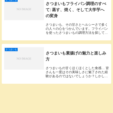
さつまいもフライパン調理のすべ
て: 蒸す、焼く、そして大学芋へ
の変身
さつまいも、その甘さとヘルシーさで多く
の人々の心をつかんでいます。フライパン
を使ったさつまいもの調理方法を探してい
るあなた、正解です。今日はさつまいもを
最高に美味しくするフライパン調理法をご
紹介します。さつまいもをフライパンで蒸
す方法簡単で...
さつまいも
さつまいも素揚げの魅力と楽しみ
方
さつまいもの甘くほくほくとした食感… 皆
さんも一度はその美味しさに魅了された経
験があるのではないでしょうか？しかし、
このさつまいもをさらに進化させた「さつ
まいもの素揚げ」。外はカリッと、中はト
ロットロ、その絶妙なバランスが食べる者
の心を掴み...