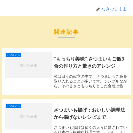
なきむしまま
関連記事
さつまいも
“もっちり美味” さつまいもご飯3
合の作り方と驚きのアレンジ
私は日々の献立の中で、さつまいもご飯を
取り入れることが多いです。シンプルなが
ら、その甘さともっちりとした食感は飽き
がこず、家族からも好評を得ています。こ
の記事では、さつまいもご飯3合に関する
疑問や悩みを解決し、さらに楽しんでいた
だける方法を...
さつまいも
さつまいも揚げ：おいしい調理法
から揚げないレシピまで
さつまいも揚げは多くの人々に愛されてい
る日本の伝統的な料理です。しかし、正し