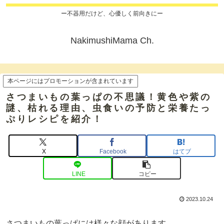
ー不器用だけど、心優しく前向きにー
NakimushiMama Ch.
本ページにはプロモーションが含まれています
さつまいもの葉っぱの不思議！黄色や紫の
謎、枯れる理由、虫食いの予防と栄養たっ
ぷりレシピを紹介！
X
Facebook
はてブ
LINE
コピー
2023.10.24
さつまいもの葉っぱには様々な顔があります。