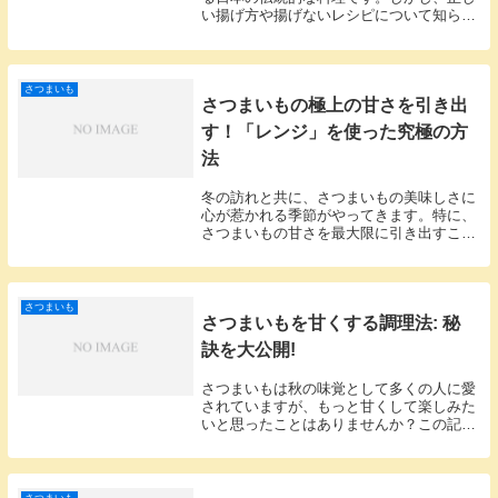
い揚げ方や揚げないレシピについて知らな
い人も多いでしょう。この記事では、さつ
まいも揚げの魅力を再発見し、あなたの料
理スキルを次のレベルに引き上げるための
情報とアドバ...
さつまいも
さつまいもの極上の甘さを引き出
す！「レンジ」を使った究極の方
法
冬の訪れと共に、さつまいもの美味しさに
心が惹かれる季節がやってきます。特に、
さつまいもの甘さを最大限に引き出すこと
ができるレンジ調理方法について、私の経
験をもとにシェアしたいと思います。なぜ
さつまいもを甘くしたいのかさつまいもは
自然の甘さが...
さつまいも
さつまいもを甘くする調理法: 秘
訣を大公開!
さつまいもは秋の味覚として多くの人に愛
されていますが、もっと甘くして楽しみた
いと思ったことはありませんか？この記事
では、さつまいもを甘くする最適な調理法
とその感想を共有します。是非参考にして
みてください。さつまいもの甘さの秘密さ
つまいもの甘...
さつまいも