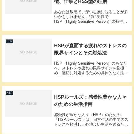
徴、仕事とHSS型の理解
あなたは敏感で、深い思索に耽ることが多
いかもしれません。特に男性で
HSP（Highly Sensitive Person）の特性を
持つと、周囲との違いを感じる瞬間が多い
でしょう。この記事は、そんな繊細な心を
持つ男性たちの内面に焦点を当て、H...
HSP
HSPが直面する疲れやストレスの
限界サインとその対処法
HSP（Highly Sensitive Person）のあなた
へ。ストレスや疲れの限界サインを見極
め、適切に対処するための具体的な方法と
アドバイスをご紹介します。自己理解と対
処法で、より健康的な毎日を。
HSP
HSPルールズ：感受性豊かな人々
のための生活指南
感受性が豊かな人々（HSP）のための
「HSPルールズ」は、日常生活の中でのス
トレスを軽減し、心地よい生活を送るため
のガイドラインです。この記事では、これ
らのルールズを実際に取り入れた結果を紹