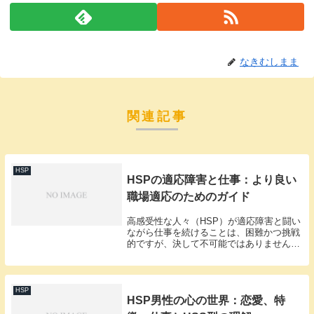
なきむしまま
関連記事
HSP
HSPの適応障害と仕事：より良い
職場適応のためのガイド
高感受性な人々（HSP）が適応障害と闘い
ながら仕事を続けることは、困難かつ挑戦
的ですが、決して不可能ではありません。
理解と受容の第一歩HSPとして適応障害に
直面するとき、自己理解が最初の勝利への
鍵です。自己認識の深化HSPという特性と
適応障...
HSP
HSP男性の心の世界：恋愛、特