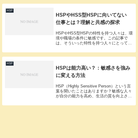
介し、読者のみなさんが日々の生活に活か
せるヒントを...
HSP
HSPやHSS型HSPに向いてない
仕事とは？理解と共感の探求
HSPやHSS型HSPの特性を持つ人々は、環
境や職場の条件に敏感です。この記事で
は、そういった特性を持つ人々にとって、
あまり適していない仕事の種類を探求し、
その理由や背景を深く掘り下げます。共感
と理解を深めることで、より適したキャリ
ア選択の...
HSP
HSPは能力高い？：敏感さを強み
に変える方法
HSP（Highly Sensitive Person）という言
葉を聞いたことはありますか？敏感な人々
が自分の能力を高め、生活の質を向上させ
る方法について探求してみましょう。敏感
さを理解する敏感さは弱点ではなく、認識
と理解を深める第一歩です...