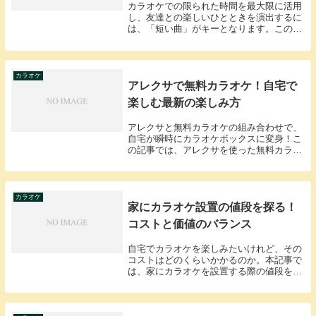
カラオケでの限られた時間を最大限に活用
し、友達との楽しいひとときを演出するに
は、「短い曲」がキーとなります。この記
事では、「カラオケ 短い曲」にフォーカス
し、その魅力や盛り上がる選曲法を紹介し
ます。カラオケでの短い曲の重要性カラオ
ケでは、曲...
カラオケ
アレクサで無料カラオケ！自宅で
楽しむ最新の楽しみ方
アレクサと無料カラオケの組み合わせで、
自宅が瞬時にカラオケボックスに変身！こ
の記事では、アレクサを使った無料カラオ
ケの楽しみ方をご紹介します。
カラオケ
家にカラオケ設置の値段を探る！
コストと価値のバランス
自宅でカラオケを楽しみたいけれど、その
コストはどのくらいかかるのか。本記事で
は、家にカラオケを設置する際の値段を詳
細に解析し、その価値を考えます。家カラ
オケの設置オプション家にカラオケを設置
するには、様々なオプションがあります。