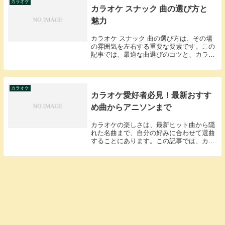
ここでは、そ...
カラオケ
カラオケ スナック 曲の選び方と
魅力
カラオケ スナック 曲の選び方は、その場
の雰囲気を左右する重要な要素です。この
記事では、最適な曲選びのコツと、カラオ
ケ スナックでの素敵な時間を最大限に楽
しむ方法を紹介します。カラオケ スナック
で人気の曲ジャンルカラオケ スナックで
は、どの...
カラオケ
カラオケ愛好者必見！最新おすす
め曲からアニソンまで
カラオケの楽しさは、最新ヒット曲から隠
れた名曲まで、自分の好みに合わせて選曲
することにあります。この記事では、カラ
オケのおすすめ曲から、アニメソング、ボ
カロ曲まで、幅広いジャンルをカバーし、
あなたの次のカラオケセッションを特別な
ものにします...