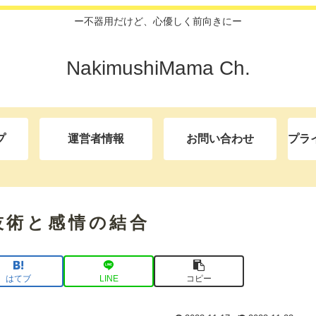
ー不器用だけど、心優しく前向きにー
NakimushiMama Ch.
プ
運営者情報
お問い合わせ
プラ
技術と感情の結合
はてブ
LINE
コピー