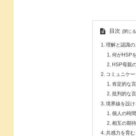
目次
理解と認識の
何がHSP
HSP母親
コミュニケー
肯定的な
批判的な
境界線を設け
個人の時
相互の期
共感力を育む