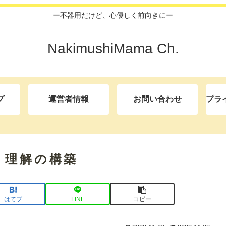
ー不器用だけど、心優しく前向きにー
NakimushiMama Ch.
プ
運営者情報
お問い合わせ
プラ
と理解の構築
はてブ
LINE
コピー