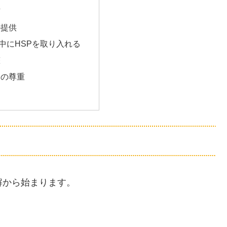
有
の提供
中にHSPを取り入れる
整
ンの尊重
解から始まります。